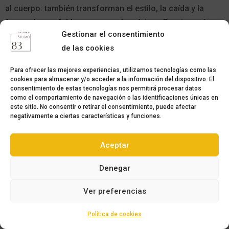
al cuerpo: también transforman el estilo, la caída y la
forma de una falda con un gesto mínimo. Dominar cómo
Gestionar el consentimiento
añadirlas, moverlas o eliminarlas te permitirá adaptar
de las cookies
cualquier patrón a diferentes cuerpos, corregir ajustes y
crear diseños más equilibrados y profesionales.
Para ofrecer las mejores experiencias, utilizamos tecnologías como las
cookies para almacenar y/o acceder a la información del dispositivo. El
consentimiento de estas tecnologías nos permitirá procesar datos
como el comportamiento de navegación o las identificaciones únicas en
este sitio. No consentir o retirar el consentimiento, puede afectar
negativamente a ciertas características y funciones.
Aceptar
Denegar
Ver preferencias
Política de cookies